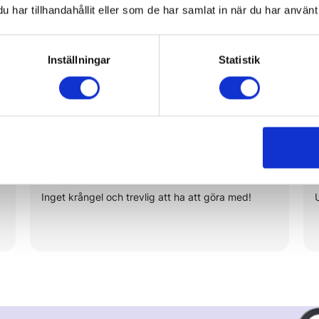
har tillhandahållit eller som de har samlat in när du har använt 
Inställningar
Statistik
Vad säger kunder om Done
Jonas
Inget krångel och trevlig att ha att göra med!