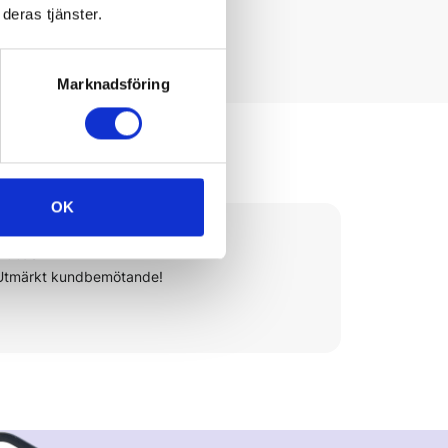
deras tjänster.
Marknadsföring
?
OK
Abbas
Utmärkt kundbemötande!