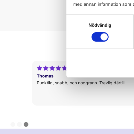
med annan information som du 
Samtyckesval
Nödvändig
Thomas
Punktlig, snabb, och noggrann. Trevlig därtill.
Slide 3 of 3.