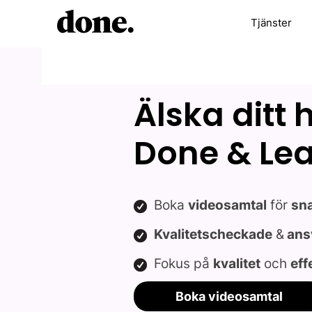
Tjänster
Älska ditt
Done & L
Boka
videosamtal
för
sn
Kvalitetscheckade
&
ans
Fokus på
kvalitet
och
eff
Boka videosamtal