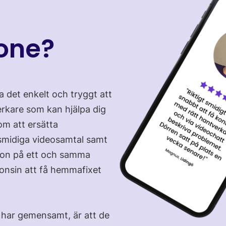
Done?
a det enkelt och tryggt att
erkare som kan hjälpa dig
m att ersätta
midiga videosamtal samt
ion på ett och samma
gonsin att få hemmafixet
ar gemensamt, är att de