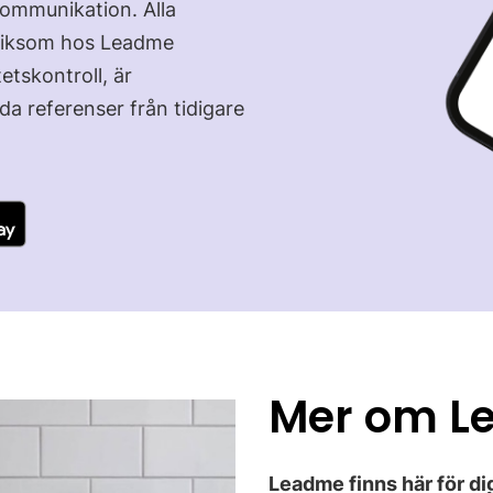
kommunikation. Alla
r liksom hos Leadme
tskontroll, är
a referenser från tidigare
Mer om L
Leadme finns här för dig