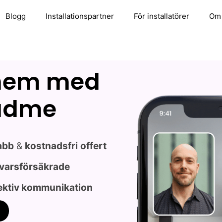
Blogg
Installationspartner
För installatörer
Om
 hem med
eadme
abb
&
kostnadsfri
offert
varsförsäkrade
ektiv kommunikation