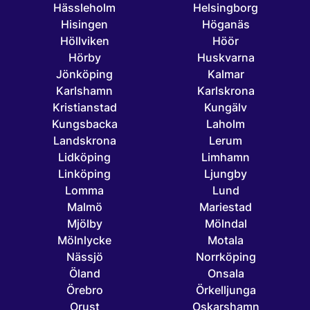
Hässleholm
Helsingborg
Hisingen
Höganäs
Höllviken
Höör
Hörby
Huskvarna
Jönköping
Kalmar
Karlshamn
Karlskrona
Kristianstad
Kungälv
Kungsbacka
Laholm
Landskrona
Lerum
Lidköping
Limhamn
Linköping
Ljungby
Lomma
Lund
Malmö
Mariestad
Mjölby
Mölndal
Mölnlycke
Motala
Nässjö
Norrköping
Öland
Onsala
Örebro
Örkelljunga
Orust
Oskarshamn