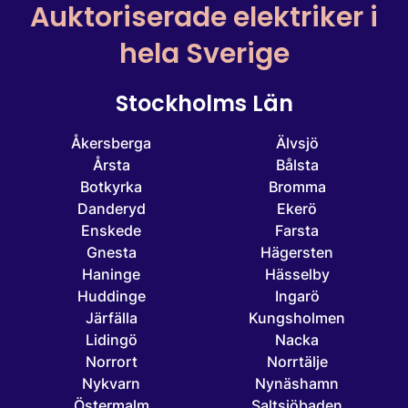
Auktoriserade elektriker i
hela Sverige
Stockholms Län
Åkersberga
Älvsjö
Årsta
Bålsta
Botkyrka
Bromma
Danderyd
Ekerö
Enskede
Farsta
Gnesta
Hägersten
Haninge
Hässelby
Huddinge
Ingarö
Järfälla
Kungsholmen
Lidingö
Nacka
Norrort
Norrtälje
Nykvarn
Nynäshamn
Östermalm
Saltsjöbaden