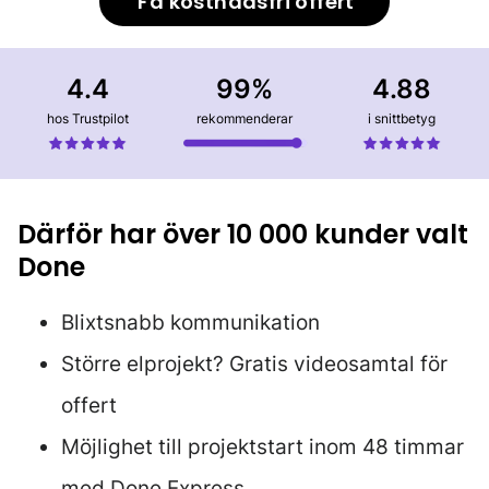
Få kostnadsfri offert
4.4
99%
4.88
hos Trustpilot
rekommenderar
i snittbetyg
Därför har över 10 000 kunder valt
Done
Blixtsnabb kommunikation
Större elprojekt? Gratis videosamtal för
offert
Möjlighet till projektstart inom 48 timmar
med Done Express