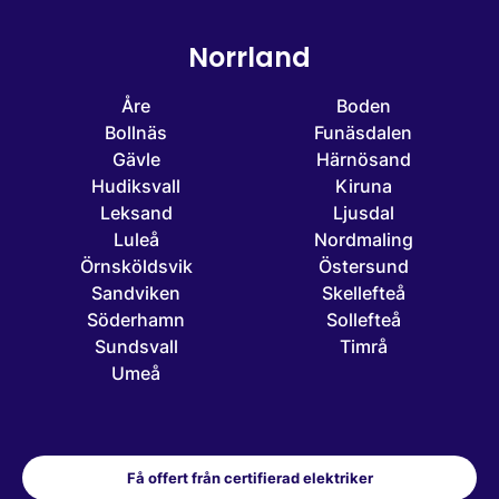
Norrland
Åre
Boden
Bollnäs
Funäsdalen
Gävle
Härnösand
Hudiksvall
Kiruna
Leksand
Ljusdal
Luleå
Nordmaling
Örnsköldsvik
Östersund
Sandviken
Skellefteå
Söderhamn
Sollefteå
Sundsvall
Timrå
Umeå
Få offert från certifierad elektriker