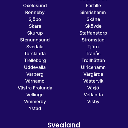
Oxelösund
Partille
Ronneby
Simrishamn
Sjöbo
Skåne
Skara
Skövde
Skurup
Staffanstorp
Stenungsund
Strömstad
Svedala
Tjörn
Torslanda
Tranås
Trelleborg
Trollhättan
Uddevalla
Ulricehamn
Varberg
Vårgårda
Värnamo
Västervik
Västra Frölunda
Växjö
Vellinge
Vetlanda
Vimmerby
Visby
Ystad
Svealand