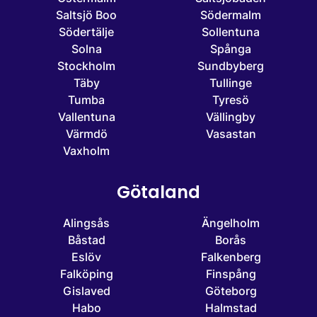
Saltsjö Boo
Södermalm
Södertälje
Sollentuna
Solna
Spånga
Stockholm
Sundbyberg
Täby
Tullinge
Tumba
Tyresö
Vallentuna
Vällingby
Värmdö
Vasastan
Vaxholm
Götaland
Alingsås
Ängelholm
Båstad
Borås
Eslöv
Falkenberg
Falköping
Finspång
Gislaved
Göteborg
Habo
Halmstad