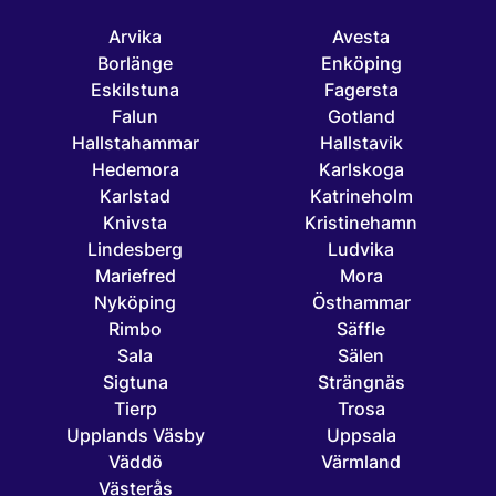
Arvika
Avesta
Borlänge
Enköping
Eskilstuna
Fagersta
Falun
Gotland
Hallstahammar
Hallstavik
Hedemora
Karlskoga
Karlstad
Katrineholm
Knivsta
Kristinehamn
Lindesberg
Ludvika
Mariefred
Mora
Nyköping
Östhammar
Rimbo
Säffle
Sala
Sälen
Sigtuna
Strängnäs
Tierp
Trosa
Upplands Väsby
Uppsala
Väddö
Värmland
Västerås