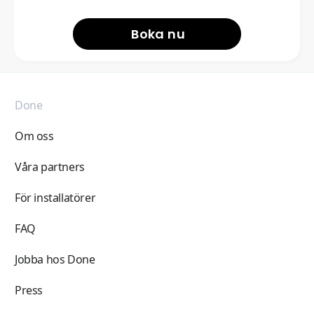
Boka nu
Done
Om oss
Våra partners
För installatörer
FAQ
Jobba hos Done
Press