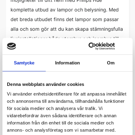
kompletta utbud av lampor och belysning. Med
det breda utbudet finns det lampor som passar
alla och som gör att du kan skapa stämningsfulla
ljusinstallationer både utomhus och inomhus till
ditt hem. Genom enkla knapptryck med mobilen
kan du med detta smarta belysningssystem
Samtycke
Information
Om
snabbt och enkelt tända, släcka, schemalägga
och justera belysningen efter dina behov.
Denna webbplats använder cookies
Z-wave
är perfekt för hemautomation och för
Vi använder enhetsidentifierare för att anpassa innehållet
dig som har ett behov av att automatisera dina
och annonserna till användarna, tillhandahålla funktioner
för sociala medier och analysera vår trafik. Vi
smarta produkter så att de kan kommunicera
vidarebefordrar även sådana identifierare och annan
med varandra. Det är en trådlös kommunikation
information från din enhet till de sociala medier och
där tekniken kan få dina drömmar att gå i
annons- och analysföretag som vi samarbetar med.