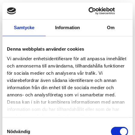
Ska jag byta dimmer, flytta eller
installera en ny? ‍
Samtycke
Information
Om
Byta dimmer
Den största prisskillnaden beror på om du ska byta,
Denna webbplats använder cookies
flytta eller installera dimmer. Att byta en dimmer med
Vi använder enhetsidentifierare för att anpassa innehållet
hjälp av en elmontör är oftast billigare än att flytta
och annonserna till användarna, tillhandahålla funktioner
eller installera en helt ny dimmer eftersom el då
för sociala medier och analysera vår trafik. Vi
vidarebefordrar även sådana identifierare och annan
behöver dras fram till en ny plats i bostaden.
information från din enhet till de sociala medier och
annons- och analysföretag som vi samarbetar med.
Att byta innebär att man ersätter en elprodukt i
Dessa kan i sin tur kombinera informationen med annan
hemmet till ett liknande alternativ som har samma
information som du har tillhandahållit eller som de har
funktion och förutsättningar. I det här fallet kan det
samlat in när du har använt deras tjänster.
vara att byta en vanlig strömbrytare till en dimmer.
Samtyckesval
Nödvändig
Anledningen till att det är billigare i samma