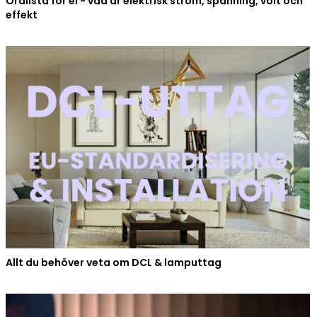
Ordlista för el - vad är elektrisk ström, spänning, volt och
effekt
Allt du behöver veta om DCL & lamputtag