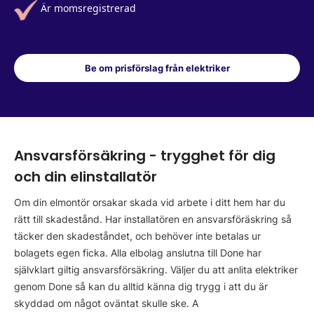
Är momsregistrerad
Be om prisförslag från elektriker
Ansvarsförsäkring - trygghet för dig
och din elinstallatör
Om din elmontör orsakar skada vid arbete i ditt hem har du
rätt till skadestånd. Har installatören en ansvarsföräskring så
täcker den skadeståndet, och behöver inte betalas ur
bolagets egen ficka. Alla elbolag anslutna till Done har
självklart giltig ansvarsförsäkring. Väljer du att anlita elektriker
genom Done så kan du alltid känna dig trygg i att du är
skyddad om något oväntat skulle ske. A