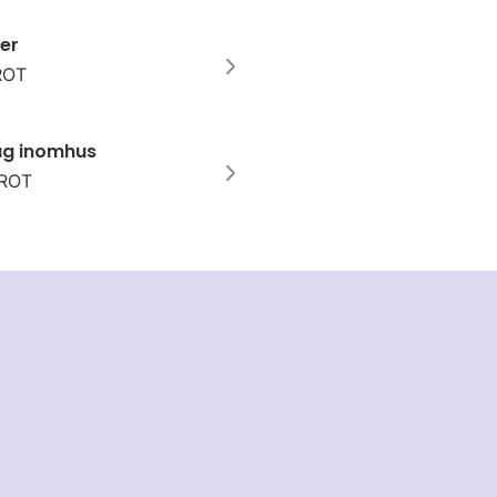
er
 ROT
tag inomhus
 ROT