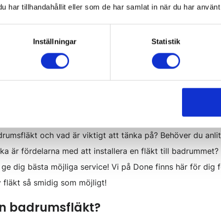
har tillhandahållit eller som de har samlat in när du har använt 
r 90 % av vår tid inomhus. Därför är bra luft otroligt viktigt!
ch det kan bland annat minska på vardagliga problem som 
Inställningar
Statistik
ll minskad koncentration och fler luftrelaterade infektioner.
umsfläktar och få en bra ventilation i hemmet!
per av personer. De som vill och behöver förbättra sin ven
ke går du i tankarna om att renovera hela badrummet? Kolla
ring
!
drumsfläkt och vad är viktigt att tänka på? Behöver du anlit
ilka är fördelarna med att installera en fläkt till badrummet
 ge dig bästa möjliga service! Vi på Done finns här för dig 
av fläkt så smidig som möjligt!
en badrumsfläkt?