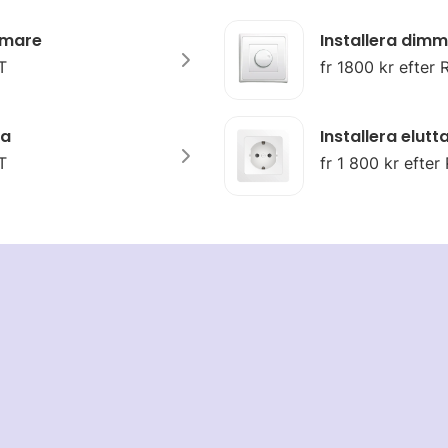
ärmare
Installera dimm
T
fr 1800 kr efter
pa
Installera elut
T
fr 1 800 kr efter