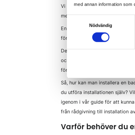
med annan information som du 
Vi spenderar generellt sett ungefä
mer hälsosamt inomhusklimat, o
Samtyckesval
Nödvändig
En dålig luft inomhus kan leda ti
fördelar med att installera badr
Det brukar normalt finnas två ty
och bygga ett nytt badrum. Kans
för en smidigare
badrumsrenove
Så, hur kan man installera en ba
du utföra installationen själv? V
igenom i vår guide för att kunna
från rådgivning till installation 
Varför behöver du 