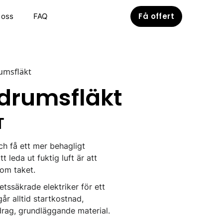
Få offert
 oss
FAQ
rumsfläkt
adrumsfläkt
T
ch få ett mer behagligt
 leda ut fuktig luft är att
nom taket.
etssäkrade elektriker för ett
år alltid startkostnad,
rag, grundläggande material.