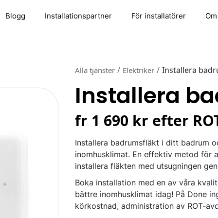
Blogg
Installationspartner
För installatörer
Om
/
/
Installera bad
Alla tjänster
Elektriker
Installera b
fr 1 690 kr efter RO
Installera badrumsfläkt i ditt badrum o
inomhusklimat. En effektiv metod för att
installera fläkten med utsugningen ge
Boka installation med en av våra kvalit
bättre inomhusklimat idag! På Done ing
körkostnad, administration av ROT-avd