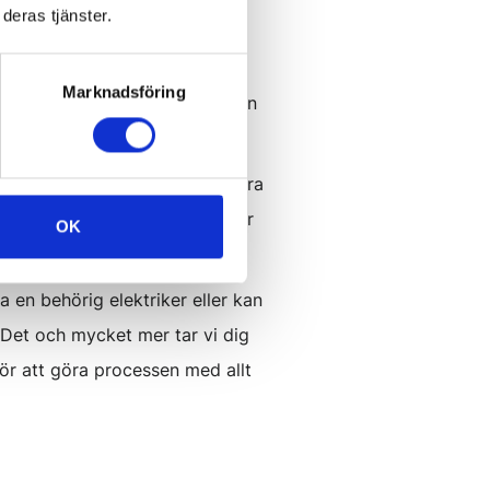
deras tjänster.
 Bra ventilation leder till ett
huvudvärk och trötthet.
Marknadsföring
 Du ser, det finns inget annat än
tilation och de som ska renovera
 då in alla våra tips och idéer
OK
a en behörig elektriker eller kan
? Det och mycket mer tar vi dig
för att göra processen med allt