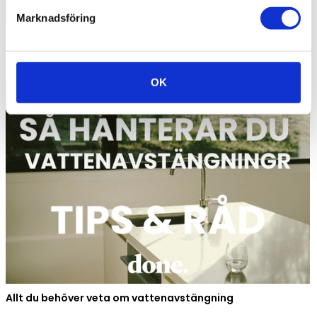
Marknadsföring
Green energy leader Charlotte Eisner joins Done as
Strategic Advisor
OK
Allt du behöver veta om vattenavstängning