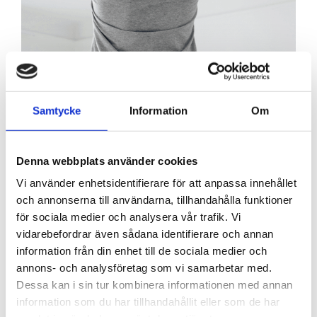
Samtycke
Information
Om
Elektriker för BRFer, butiker &
Denna webbplats använder cookies
kontor i Jönköping
Vi använder enhetsidentifierare för att anpassa innehållet
och annonserna till användarna, tillhandahålla funktioner
Dones anslutna elektriker i Jönköping är inte bara
för sociala medier och analysera vår trafik. Vi
tillgängliga för privatkunder. Även du som driver
vidarebefordrar även sådana identifierare och annan
butik, café eller restaurang samt du som ansvarar
information från din enhet till de sociala medier och
för ett kontor eller sitter i styrelsen för en
annons- och analysföretag som vi samarbetar med.
bostadsrättsförening kan få hjälp av Dones
Dessa kan i sin tur kombinera informationen med annan
kvalitetskontrollerade elektriker. Vi erbjuder både
information som du har tillhandahållit eller som de har
enstaka elinstallationer och abonnemangstjänster