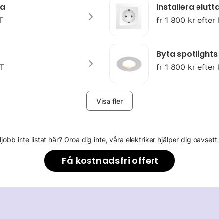
pa
Installera elut
T
fr 1 800 kr efter
Byta spotlights
OT
fr 1 800 kr efter
Visa fler
eljobb inte listat här? Oroa dig inte, våra elektriker hjälper dig oavsett
Få kostnadsfri offert