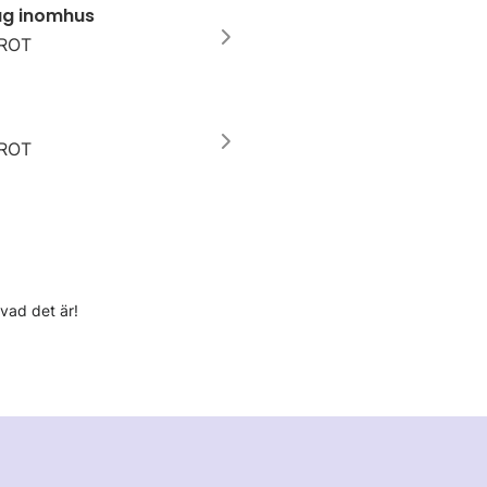
tag inomhus
 ROT
 ROT
 vad det är!