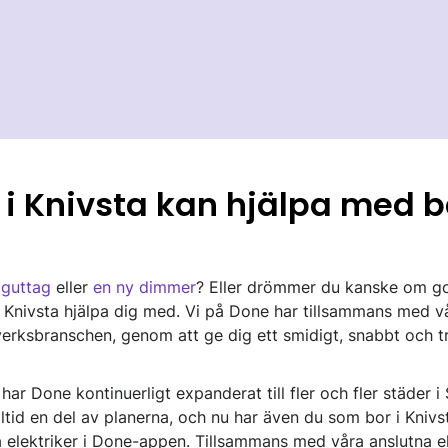
r i Knivsta kan hjälpa med b
gguttag
eller
en ny dimmer
? Eller drömmer du kanske om g
i Knivsta hjälpa dig med. Vi på Done har tillsammans med vå
erksbranschen, genom att ge dig ett smidigt, snabbt och tryg
r Done kontinuerligt expanderat till fler och fler städer i 
 alltid en del av planerna, och nu har även du som bor i Knivs
a elektriker i Done-appen. Tillsammans med våra anslutna el