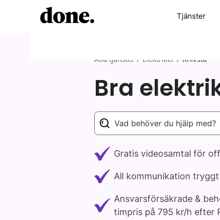
Tjänster
/
/
Alla tjänster
Elektriker
Knivsta
Bra elektri
Gratis videosamtal för of
All kommunikation trygg
Ansvarsförsäkrade & behöri
timpris på 795 kr/h efte