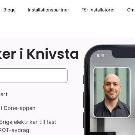
Blogg
Installationspartner
För installatörer
Om
ker i Knivsta
fert
t i Done-appen
ga elektriker till fast
r ROT-avdrag