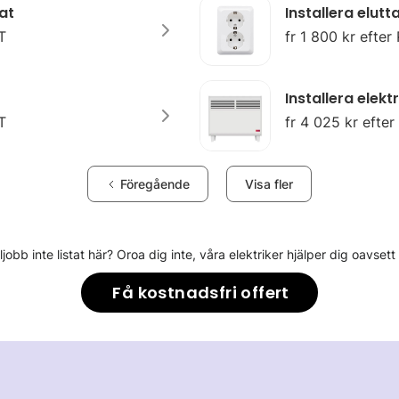
at
Installera elut
T
fr 1 800 kr efter
Installera elek
T
fr 4 025 kr efte
Föregående
Visa fler
eljobb inte listat här? Oroa dig inte, våra elektriker hjälper dig oavsett
Få kostnadsfri offert