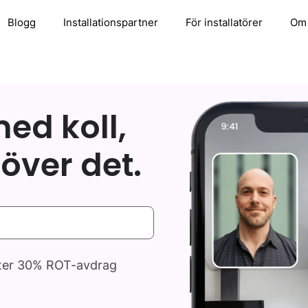
Blogg
Installationspartner
För installatörer
Om
med koll,
över det.
fter 30% ROT-avdrag