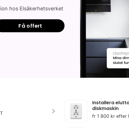
tion hos Elsäkerhetsverket
Få offert
Installera elutta
diskmaskin
OT
fr 1 800 kr efter