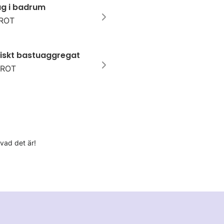
tag i badrum
 ROT
triskt bastuaggregat
r ROT
 vad det är!