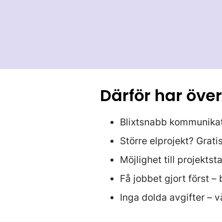
Därför har öve
Blixtsnabb kommunika
Större elprojekt? Grati
Möjlighet till projekt
Få jobbet gjort först –
Inga dolda avgifter – v