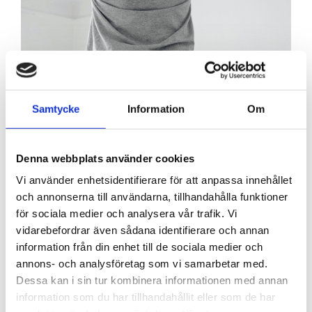
Samtycke
Information
Om
Elektriker för BRFer, butiker &
kontor i Lidingö
Denna webbplats använder cookies
Vi använder enhetsidentifierare för att anpassa innehållet
Dones anslutna elektriker i Lidingö är inte bara
och annonserna till användarna, tillhandahålla funktioner
tillgängliga för privatkunder. Även du som driver
för sociala medier och analysera vår trafik. Vi
butik, café eller restaurang samt du som ansvarar
vidarebefordrar även sådana identifierare och annan
för ett kontor eller sitter i styrelsen för en
information från din enhet till de sociala medier och
bostadsrättsförening kan få hjälp av Dones
annons- och analysföretag som vi samarbetar med.
kvalitetskontrollerade elektriker. Vi erbjuder både
Dessa kan i sin tur kombinera informationen med annan
enstaka elinstallationer och abonnemangstjänster
information som du har tillhandahållit eller som de har
på elektriker och andra hantverkstjänster. Kontakta