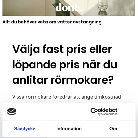
Allt du behöver veta om vattenavstängning
Välja fast pris eller
löpande pris när du
anlitar rörmokare?
Vissa rörmokare föredrar att ange timkostnad
och estimera antal timmar på offerten för att
sedan fakturera på löpande räkning. Andra
rörmokare föredrar en fast kostnad som en
klumpsumma. De allra flesta hantverkare är
Samtycke
Information
Om
dock öppna för att gå med på det alternativ på