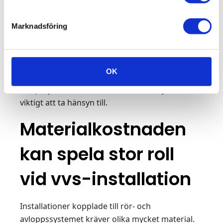
som utförs
Det är enklare att göra förändringar under
Marknadsföring
projektets gång
Du vet inte i förväg vad slutpriset kommer
att bli
OK
Vilket alternativ som är bäst beror helt enkelt på
ditt projekt, din situation och vad du tycker är
viktigt att ta hänsyn till.
Materialkostnaden
kan spela stor roll
vid vvs-installation
Installationer kopplade till rör- och
avloppssystemet kräver olika mycket material.