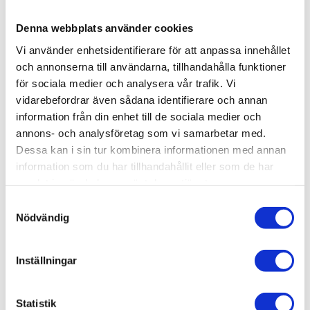
priser som du föredrar.
Denna webbplats använder cookies
Så vilka är fördelarna och nackdelarna med fast
Vi använder enhetsidentifierare för att anpassa innehållet
pris till skillnad mot rörligt pris när du anlitar
och annonserna till användarna, tillhandahålla funktioner
rörmokare? Vi listar dem nedan.
för sociala medier och analysera vår trafik. Vi
För- & nackdelar med fast pris när du anlitar
vidarebefordrar även sådana identifierare och annan
information från din enhet till de sociala medier och
rörmokare
annons- och analysföretag som vi samarbetar med.
Du vet i förväg vad installationen kommer
Dessa kan i sin tur kombinera informationen med annan
att kosta
information som du har tillhandahållit eller som de har
Du behöver inte kontrollräkna antal
samlat in när du har använt deras tjänster.
arbetstimmar
Samtyckesval
Slutpriset blir ofta högre än vid löpande
Nödvändig
räkning då hantverkaren behöver ta höjd
för oförutsedda komplikationer
Inställningar
För- & nackdelar med timpris när du anlitar
rörmokare och betalar per timme
Statistik
Du behöver endast betala för det arbete