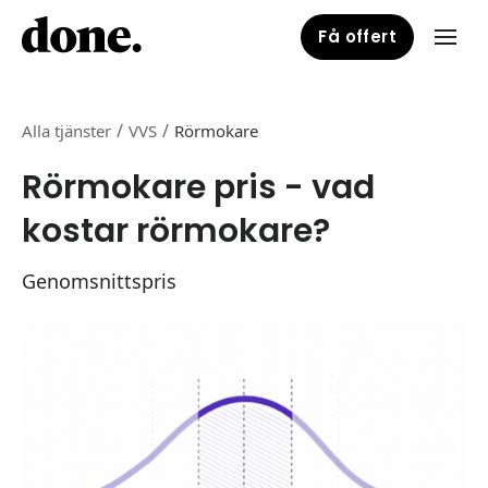
Få offert
/
/
Alla tjänster
VVS
Rörmokare
Rörmokare pris - vad
kostar rörmokare?
Genomsnittspris