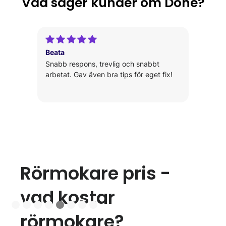
Vad säger kunder om Done?
Anandhakumar
Anas and his team have gone above and
beyond to deliver on the vision we had
set out to achieve.
Slide 6 of 8.
Rörmokare pris -
vad kostar
rörmokare?