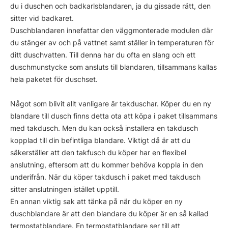
du i duschen och badkarlsblandaren, ja du gissade rätt, den
sitter vid badkaret.
Duschblandaren innefattar den väggmonterade modulen där
du stänger av och på vattnet samt ställer in temperaturen för
ditt duschvatten. Till denna har du ofta en slang och ett
duschmunstycke som ansluts till blandaren, tillsammans kallas
hela paketet för duschset.
Något som blivit allt vanligare är takduschar. Köper du en ny
blandare till dusch finns detta ota att köpa i paket tillsammans
med takdusch. Men du kan också installera en takdusch
kopplad till din befintliga blandare. Viktigt då är att du
säkerställer att den takfusch du köper har en flexibel
anslutning, eftersom att du kommer behöva koppla in den
underifrån. När du köper takdusch i paket med takdusch
sitter anslutningen istället upptill.
En annan viktig sak att tänka på när du köper en ny
duschblandare är att den blandare du köper är en så kallad
termostatblandare. En termostatblandare ser till att