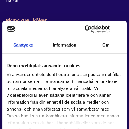
i köket.
Blandare i köket
Köksblandare är något mer självförklarande än blandartypen
ovan. Köksblandaren är nämligen din kökskran, alltså den
Samtycke
Information
Om
blandare som sitter vid din diskho. Byta köksblandare är
förutom vid läcka vanligt vid installation av diskmaskin. Vissa
blandare saknar nämligen diskmaskinsavstängningen, vilket
Denna webbplats använder cookies
behövs om du vill installera en diskmaskin i ditt kök.
Vi använder enhetsidentifierare för att anpassa innehållet
Precis som när det kommer till tvättställsblandare så finns
och annonserna till användarna, tillhandahålla funktioner
det mängder av utföranden när det kommer till
för sociala medier och analysera vår trafik. Vi
köksblandare och du kan i de allra flesta fall snyggt matcha
vidarebefordrar även sådana identifierare och annan
din köksblandare med din resterande köksinredning.
information från din enhet till de sociala medier och
annons- och analysföretag som vi samarbetar med.
Dessa kan i sin tur kombinera informationen med annan
information som du har tillhandahållit eller som de har
Boka byta av blandare i kök