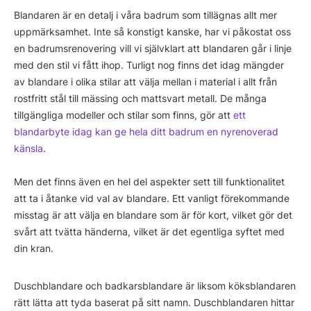
Blandaren är en detalj i våra badrum som tillägnas allt mer
uppmärksamhet. Inte så konstigt kanske, har vi påkostat oss
en badrumsrenovering vill vi självklart att blandaren går i linje
med den stil vi fått ihop. Turligt nog finns det idag mängder
av blandare i olika stilar att välja mellan i material i allt från
rostfritt stål till mässing och mattsvart metall. De många
tillgängliga modeller och stilar som finns, gör att
ett
blandarbyte idag kan ge hela ditt badrum en nyrenoverad
känsla
.
Men det finns även en hel del aspekter sett till funktionalitet
att ta i åtanke vid val av blandare. Ett vanligt förekommande
misstag är att välja en blandare som är för kort, vilket gör det
svårt att tvätta händerna, vilket är det egentliga syftet med
din kran.
Duschblandare och badkarsblandare är liksom köksblandaren
rätt lätta att tyda baserat på sitt namn. Duschblandaren hittar