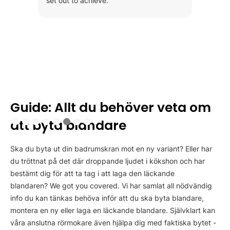
set out to achieve.
Slide 6 of 8.
Guide: Allt du behöver veta om
att byta blandare
Ska du byta ut din badrumskran mot en ny variant? Eller har
du tröttnat på det där droppande ljudet i kökshon och har
bestämt dig för att ta tag i att laga den läckande
blandaren? We got you covered. Vi har samlat all nödvändig
info du kan tänkas behöva inför att du ska byta blandare,
montera en ny eller laga en läckande blandare. Självklart kan
våra anslutna rörmokare även hjälpa dig med faktiska bytet -