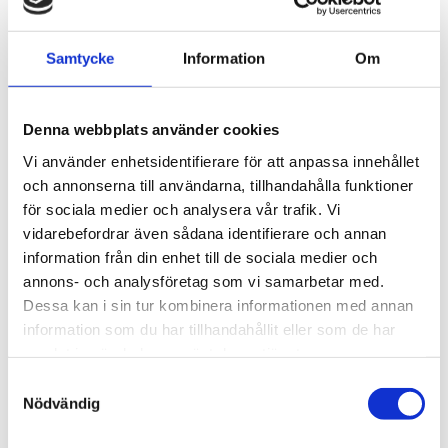
Våra auktoriserade installatörer finns
Stockholm
,
Göteborg
.. ja faktiskt i hela
Sverige
! Ladda ner
Samtycke
Information
Om
appen och ta hjälp av oss för säker, trygg och
effektiv service.
Denna webbplats använder cookies
Få offert
Vi använder enhetsidentifierare för att anpassa innehållet
och annonserna till användarna, tillhandahålla funktioner
för sociala medier och analysera vår trafik. Vi
Om Done
vidarebefordrar även sådana identifierare och annan
information från din enhet till de sociala medier och
Snabb och kostnadsfri offert från Dones kvalitetssäkrade
annons- och analysföretag som vi samarbetar med.
hantverkare. Tydlig och enkel kommunikation i vår app -
Dessa kan i sin tur kombinera informationen med annan
som hantverkstjänster borde vara!
information som du har tillhandahållit eller som de har
samlat in när du har använt deras tjänster.
Så fungerar det
Samtyckesval
Nödvändig
1.
Beskriv vad du behöver hjälp med här på hemsidan eller i
Done-appen.