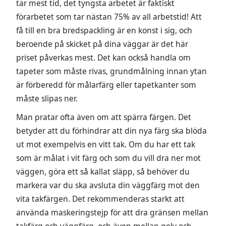
tar mest tid, det tyngsta arbetet är faktiskt
förarbetet som tar nästan 75% av all arbetstid! Att
få till en bra bredspackling är en konst i sig, och
beroende på skicket på dina väggar är det här
priset påverkas mest. Det kan också handla om
tapeter som måste rivas, grundmålning innan ytan
är förberedd för målarfärg eller tapetkanter som
måste slipas ner.
Man pratar ofta även om att spärra färgen. Det
betyder att du förhindrar att din nya färg ska blöda
ut mot exempelvis en vitt tak. Om du har ett tak
som är målat i vit färg och som du vill dra ner mot
väggen, göra ett så kallat släpp, så behöver du
markera var du ska avsluta din väggfärg mot den
vita takfärgen. Det rekommenderas starkt att
använda maskeringstejp för att dra gränsen mellan
takfärg och väggfärg, och även mellan golv och