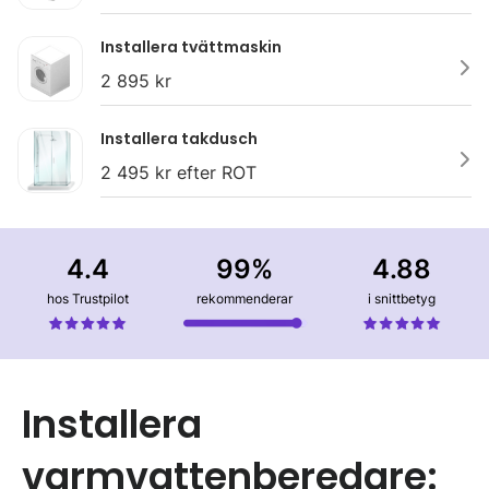
Installera tvättmaskin
2 895 kr
Installera takdusch
2 495 kr efter ROT
4.4
99%
4.88
hos Trustpilot
rekommenderar
i snittbetyg
Installera
varmvattenberedare: