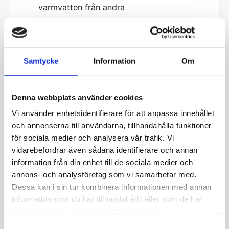
varmvatten från andra
uppvärmningsalternativ.
Så väljer du rätt
varmvattenberedare - 3
Samtycke
Information
Om
faktorer
Denna webbplats använder cookies
Vilken varmvattenberedare som passar till ditt
Vi använder enhetsidentifierare för att anpassa innehållet
hem beror på många olika faktorer. Ska man ha
och annonserna till användarna, tillhandahålla funktioner
en stor eller en liten tank och ska storleken på
för sociala medier och analysera vår trafik. Vi
tanken vara 200 liter eller 300 liter? Ja, det finns
vidarebefordrar även sådana identifierare och annan
information från din enhet till de sociala medier och
mycket att fundera på när man ska montera
annons- och analysföretag som vi samarbetar med.
varmvattenberedare till sin bostad.
Dessa kan i sin tur kombinera informationen med annan
information som du har tillhandahållit eller som de har
Framför allt finns det 3 faktorer som påverkar
samlat in när du har använt deras tjänster.
vilken beredare du behöver och bör anpassa ditt
Samtyckesval