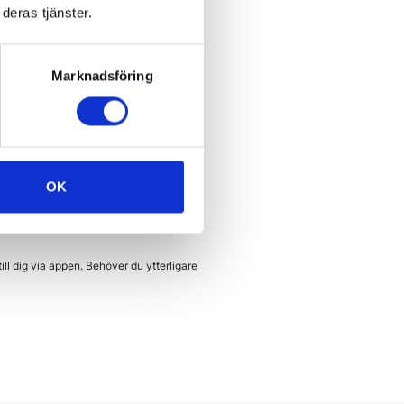
deras tjänster.
ntil.
Marknadsföring
t.
 ska utföras, annars kan det
OK
fackmannamässigt vis.
ingen. (kostnad 450 kr)
ill dig via appen. Behöver du ytterligare