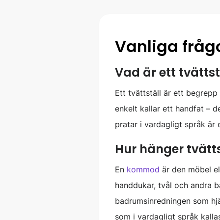
Vanliga frågo
Vad är ett tvätts
Ett tvättställ är ett begrep
enkelt kallar ett handfat – d
pratar i vardagligt språk är 
Hur hänger tvät
En
kommod
är den möbel ell
handdukar, tvål och andra ba
badrumsinredningen som hjäl
som i vardagligt språk kalla