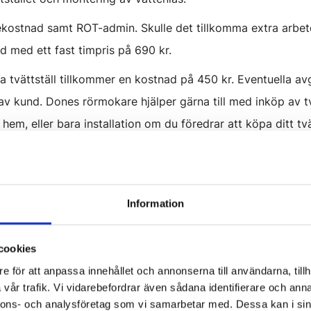
resekostnad samt ROT-admin. Skulle det tillkomma extra arbe
id med ett fast timpris på 690 kr.
 tvättställ tillkommer en kostnad på 450 kr. Eventuella avgif
av kund. Dones rörmokare hjälper gärna till med inköp av tv
hem, eller bara installation om du föredrar att köpa ditt tvät
ar för
llas för att fastpris ska gälla när du ska byta tvättställsb
Information
rrigerar installatören priset efter behov. Pris bekräftas av i
llet ska finnas på plats vid tid för installation. Önskas hjä
cookies
stnad tillkommer).
e för att anpassa innehållet och annonserna till användarna, tillh
tället passar i det tänkta utrymmet. Tvättställ med fördju
vår trafik. Vi vidarebefordrar även sådana identifierare och anna
nnons- och analysföretag som vi samarbetar med. Dessa kan i sin
ngar i bordsskivan.