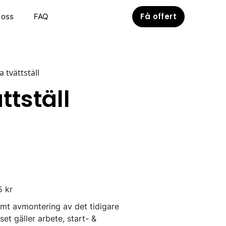
Få offert
 oss
FAQ
a tvättställ
ttställ
 kr
samt avmontering av det tidigare
set gäller arbete, start- &