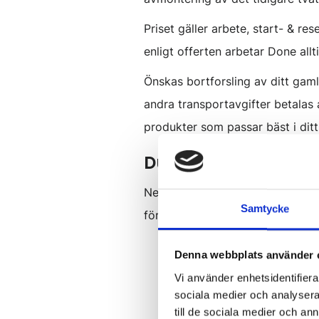
Priset gäller arbete, start- & 
enligt offerten arbetar Done allt
Önskas bortforsling av ditt gamla
andra transportavgifter betalas 
produkter som passar bäst i ditt 
Du som kund ansvar
Nedan förutsättningar måste uppfy
Samtycke
förutsättningar inte uppfylls, ko
Inköp av tvättställ:
Tvättstä
Denna webbplats använder 
uppdragsbeskrivningen (ko
Vi använder enhetsidentifierar
Anpassat utrymme:
Tvätts
sociala medier och analysera 
till de sociala medier och a
använda befintliga utskärni