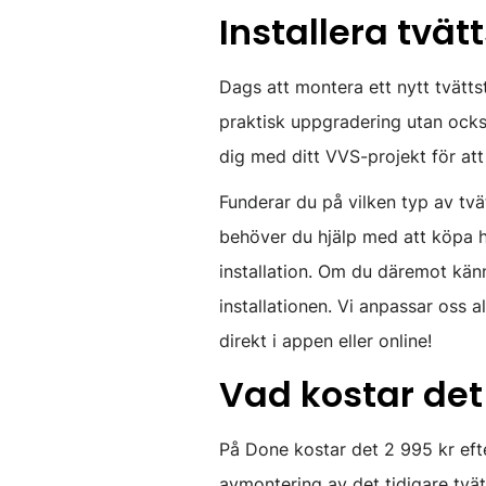
Installera tvät
Dags att montera ett nytt tvättstä
praktisk uppgradering utan också
dig med ditt VVS-projekt för at
Funderar du på vilken typ av tvät
behöver du hjälp med att köpa ha
installation. Om du däremot känn
installationen. Vi anpassar oss 
direkt i appen eller online!
Vad kostar det 
På Done kostar det 2 995 kr efter
avmontering av det tidigare tvät