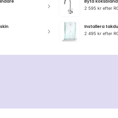
landare
Byta köksbland
2 595 kr efter R
skin
Installera takd
2 495 kr efter R