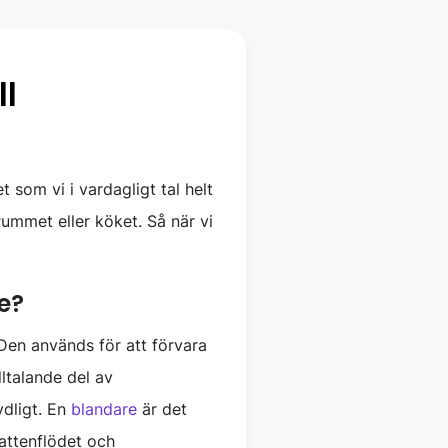
ll
 som vi i vardagligt tal helt
rummet eller köket. Så när vi
re?
 Den används för att förvara
ltalande del av
ydligt. En
blandare
är det
vattenflödet och