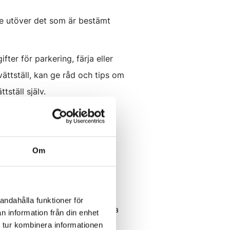
te utöver det som är bestämt
ter för parkering, färja eller
ättställ, kan ge råd och tips om
tställ själv.
landare. I de fall där nedan
Om
nstallatören genom offert.
lp med inköp anger du det i
andahålla funktioner för
pning i bordsskivan måste kunna
n information från din enhet
 tur kombinera informationen