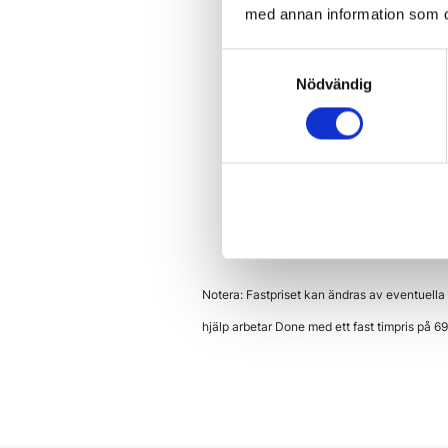
med annan information som du 
Avloppets placering:
Avlopp
Avstängning av vatten
: Sä
Samtyckesval
Nödvändig
Avstånd från koppling till
Kopplingar
: Det ska finnas
Bortplockat inför påbörjat
tillkomma extra timmar.
Utbytesinstallation:
Vid ut
Bortforsling av tidigare tvä
Notera: Fastpriset kan ändras av eventuella 
hjälp arbetar Done med ett fast timpris på 6