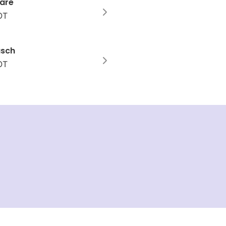
are
OT
usch
OT