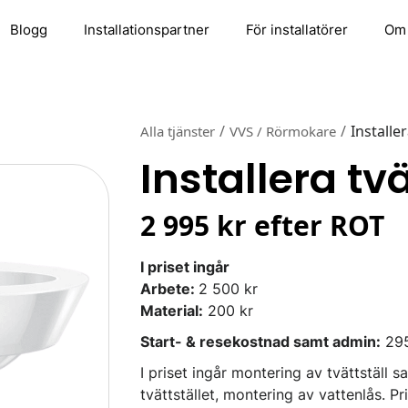
Blogg
Installationspartner
För installatörer
Om
/
/
Installer
Alla tjänster
VVS / Rörmokare
Installera tvä
2 995 kr efter ROT
I priset ingår
Arbete:
2 500 kr
Material:
200 kr
Start- & resekostnad samt admin:
295
I priset ingår montering av tvättställ 
tvättstället, montering av vattenlås. Pri