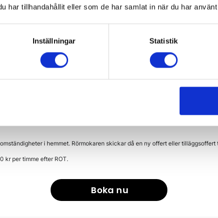
har tillhandahållit eller som de har samlat in när du har använt 
 behöver finnas i anslutning till tvättställ.
kerställ att du har tillgång till vattnets huvudavstängningsve
Inställningar
Statistik
 underkant av blandare:
Avståndet får max vara 30 cm.
 kopplingar eller andra infästningsmöjligheter för tvättställe
 arbete:
Se till att det är bortplockat i området där arbetet
bytesinstallation ska tidigare montage vara utfört på ett 
ttställ
: Önskas bortforsling anges det i uppdragsbeskrivn
omständigheter i hemmet. Rörmokaren skickar då en ny offert eller tilläggsoffert t
90 kr per timme efter ROT.
Boka nu