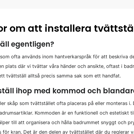
r om att installera tvättstä
täll egentligen?
p som ofta används inom hantverkarspråk för att beskriva det
en plats där vi tvättar våra händer och ansikte, oftast i bad
ett tvättställ alltså precis samma sak som ett handfat.
tställ ihop med kommod och blanda
er skåp som tvättstället ofta placeras på eller monteras i.
drumsartiklar. Kommoden är en funktionell och estetiskt til
per till att organisera och hålla badrummet snyggt och pr
s för kran. Det är den delen av tvättstället där du reglerar 