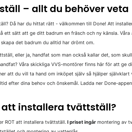
tställ – allt du behöver veta
ll? Då har du hittat rätt - välkommen till Done! Att installer
 ett sätt att ge ditt badrum en fräsch och ny känsla. Våra
t skapa det badrum du alltid har drömt om.
tställ, eller ja, handfat som man också kallar det, som skul
ndfat? Våra skickliga VVS-montörer finns här för att ge di
er att du vill ta hand om inköpet själv så hjälper självklar
alltid efter dina behov och önskemål. Ladda ner Done-appen
att installera tvättställ?
 ROT att installera tvättställ.
I priset ingår
montering av tv
tstället och montering av vattenlås.