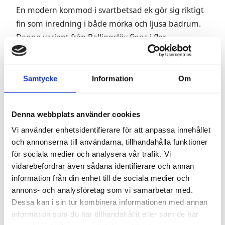
En modern kommod i svartbetsad ek gör sig riktigt
fin som inredning i både mörka och ljusa badrum.
Denna variant från Ballingslöv finns i fler
utföranden och är perfekt för den som vill
skräddarsy sin badrumsförvaring efter sina egna
specifika behov. Denna kombination med en stor,
Samtycke
Information
Om
djup låda, vitt tvättställ i porslin, svart benställning
och en snygg blandare från tapwell är vår
Denna webbplats använder cookies
favoritkombination.
Vi använder enhetsidentifierare för att anpassa innehållet
och annonserna till användarna, tillhandahålla funktioner
för sociala medier och analysera vår trafik. Vi
vidarebefordrar även sådana identifierare och annan
information från din enhet till de sociala medier och
annons- och analysföretag som vi samarbetar med.
Dessa kan i sin tur kombinera informationen med annan
information som du har tillhandahållit eller som de har