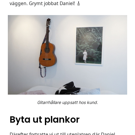
väggen. Grymt jobbat Daniel! 🎸
Gitarrhållare uppsatt hos kund.
Byta ut plankor
Därefter fortsatte vi ut till uteplatsen där Daniel