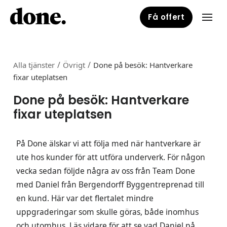
Få offert
/
/
Alla tjänster
Övrigt
Done på besök: Hantverkare
fixar uteplatsen
Done på besök: Hantverkare
fixar uteplatsen
På Done älskar vi att följa med när hantverkare är
ute hos kunder för att utföra underverk. För någon
vecka sedan följde några av oss från Team Done
med Daniel från Bergendorff Byggentreprenad till
en kund. Här var det flertalet mindre
uppgraderingar som skulle göras, både inomhus
och utomhus. Läs vidare för att se vad Daniel på