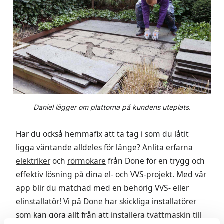
Daniel lägger om plattorna på kundens uteplats.
Har du också hemmafix att ta tag i som du låtit
ligga väntande alldeles för länge? Anlita erfarna
elektriker
och
rörmokare
från Done för en trygg och
effektiv lösning på dina el- och VVS-projekt. Med vår
app blir du matchad med en behörig VVS- eller
elinstallatör! Vi på
Done
har skickliga installatörer
som kan göra allt från att
installera tvättmaskin
till