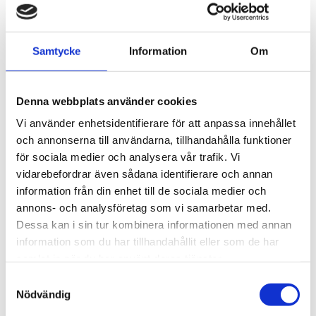
att
fräsa in el
. Vad väntar du på? Ladda ner appen
idag och get it Done!
Just nu söker vi fler installatörer inom el och VVS.
Samtycke
Information
Om
Har du använt dig av en installatör som WOWat dig
med sina kommunikationsskills och grymma
Denna webbplats använder cookies
arbete? Tipsa oss och
läs mer här!
Vi använder enhetsidentifierare för att anpassa innehållet
och annonserna till användarna, tillhandahålla funktioner
Få offert
för sociala medier och analysera vår trafik. Vi
vidarebefordrar även sådana identifierare och annan
Om Done
information från din enhet till de sociala medier och
annons- och analysföretag som vi samarbetar med.
Snabb och kostnadsfri offert från Dones kvalitetssäkrade
Dessa kan i sin tur kombinera informationen med annan
hantverkare. Tydlig och enkel kommunikation i vår app -
information som du har tillhandahållit eller som de har
som hantverkstjänster borde vara!
samlat in när du har använt deras tjänster.
Samtyckesval
Nödvändig
Så fungerar det