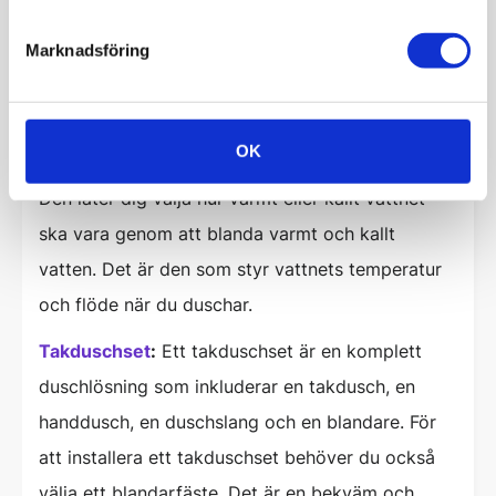
monteras ovanpå ett duschkar. Dess syfte är att
innesluta duschområdet och förhindra
Marknadsföring
vattenstänk och läckage i badrummet.
Duschblandare
:
Duschblandaren är som en kran
OK
som du vrider på för att få vatten när du duschar.
Den låter dig välja hur varmt eller kallt vattnet
ska vara genom att blanda varmt och kallt
vatten. Det är den som styr vattnets temperatur
och flöde när du duschar.
Takduschset
:
Ett takduschset är en komplett
duschlösning som inkluderar en takdusch, en
handdusch, en duschslang och en blandare. För
att installera ett takduschset behöver du också
välja ett blandarfäste. Det är en bekväm och