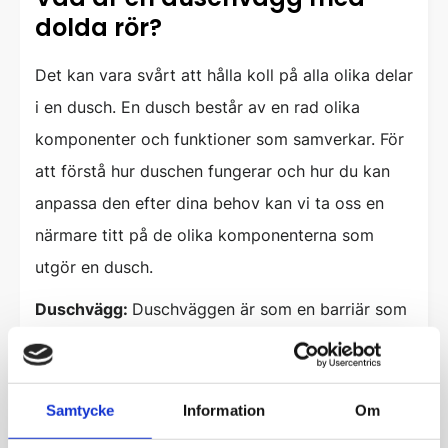
dolda rör?
Det kan vara svårt att hålla koll på alla olika delar
i en dusch. En dusch består av en rad olika
komponenter och funktioner som samverkar. För
att förstå hur duschen fungerar och hur du kan
anpassa den efter dina behov kan vi ta oss en
närmare titt på de olika komponenterna som
utgör en dusch.
Duschvägg:
Duschväggen är som en barriär som
separerar duschen från resten av badrummet.
Den är oftast gjord av glas eller plast och
fungerar som en vägg för att stoppa vatten från
Samtycke
Information
Om
att spruta överallt. Ibland kan duschväggen ha