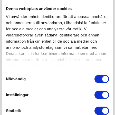
synliga rör på utsidan (utanpåliggande) eller
Denna webbplats använder cookies
dolda rör inuti väggen.
Vi använder enhetsidentifierare för att anpassa innehållet
och annonserna till användarna, tillhandahålla funktioner
Duschhörn
:
Ett duschhörn är en speciell typ av
för sociala medier och analysera vår trafik. Vi
duschlösning som är utformad för att passa
vidarebefordrar även sådana identifierare och annan
perfekt i hörnet av ditt badrum. Det har vanligtvis
information från din enhet till de sociala medier och
annons- och analysföretag som vi samarbetar med.
två glasväggar som möts i en vinkel och en dörr
Dessa kan i sin tur kombinera informationen med annan
som ger åtkomst till duschen. Duschhörn är
information som du har tillhandahållit eller som de har
idealiska för små badrum eller för dem som vill
samlat in när du har använt deras tjänster.
optimera utrymmet i sitt badrum. Precis som med
Samtyckesval
Nödvändig
duschväggarna kan duschhörn också ha synliga
rör på utsidan eller dolda rör inuti väggen.
Inställningar
Duschkabin
:
En duschkabin är en sluten
duschlösning med väggar och en dörr som kan
Statistik