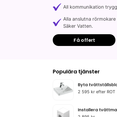
All kommunikation tryg
Alla anslutna rörmokare 
Säker Vatten.
Få offert
Populära tjänster
Byta tvättställsb
2 595 kr efter ROT
Installera tvättma
2 895 kr