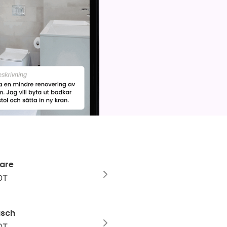
are
OT
usch
OT