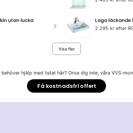
kin utan lucka
Laga läckande 
2 295 kr efter R
Visa fler
u behöver hjälp med listat här? Oroa dig inte, våra VVS-mont
Få kostnadsfri offert