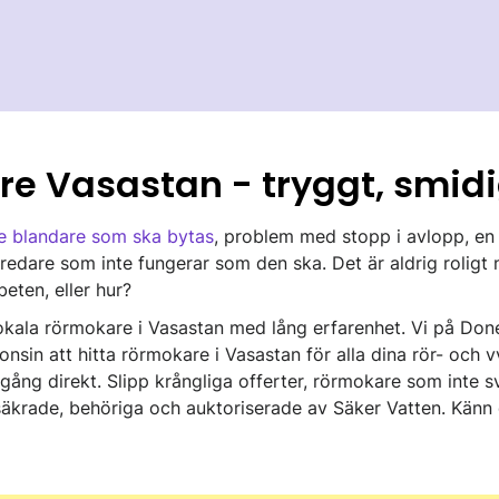
re Vasastan - tryggt, smidi
e blandare som ska bytas
, problem med stopp i avlopp, e
eredare som inte fungerar som den ska. Det är aldrig rolig
eten, eller hur?
lokala rörmokare i Vasastan med lång erfarenhet. Vi på Done 
nsin att hitta rörmokare i Vasastan för alla dina rör- och v
ång direkt. Slipp krångliga offerter, rörmokare som inte s
ssäkrade, behöriga och auktoriserade av Säker Vatten. Kän