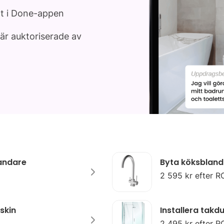
gt i Done-appen
är auktoriserade av
landare
Byta köksbland
2 595 kr efter R
skin
Installera takd
2 495 kr efter R