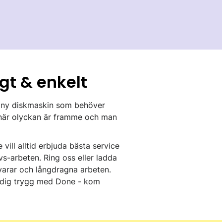
gt & enkelt
n ny diskmaskin som behöver
t när olyckan är framme och man
vill alltid erbjuda bästa service
vs-arbeten. Ring oss eller ladda
varar och långdragna arbeten.
n dig trygg med Done - kom