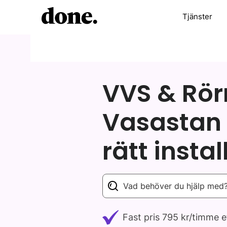
Tjänster
/
/
Alla tjänster
Rörmokare
Vasasta
VVS & Rö
Vasastan 
rätt instal
Fast pris 795 kr/timme 