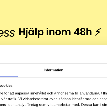
Hjälp inom 48h ⚡
 söndag? Ingen taklampa och släkten kommer på midd
beten inom 48h med Done Express. Exempel på expre
blandare
, installera
nytt eluttag
.
Information
ag
. Ingår upp till 3h arbete + resa & administration.
cookies
Boka nu
e för att anpassa innehållet och annonserna till användarna, tillh
vår trafik. Vi vidarebefordrar även sådana identifierare och anna
nnons- och analysföretag som vi samarbetar med. Dessa kan i sin