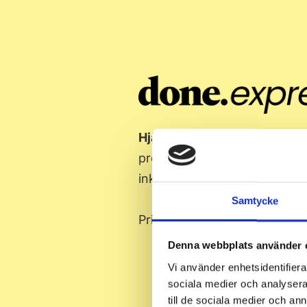
Hjälp inom 48h ⚡
Visning på
problem inom El och VVS ar
inkl nytt uttag,
byta badrums
Samtycke
Pris:
2 495kr efter ROT-avdr
Denna webbplats använder 
Vi använder enhetsidentifierar
sociala medier och analysera 
till de sociala medier och a