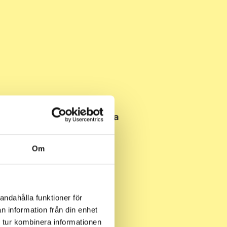
ag? Få hjälp med akuta
sshjälp:
Installera taklampa
Om
andahålla funktioner för
n information från din enhet
 tur kombinera informationen