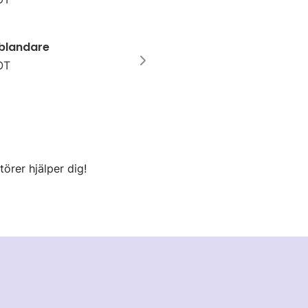
blandare
OT
örer hjälper dig!