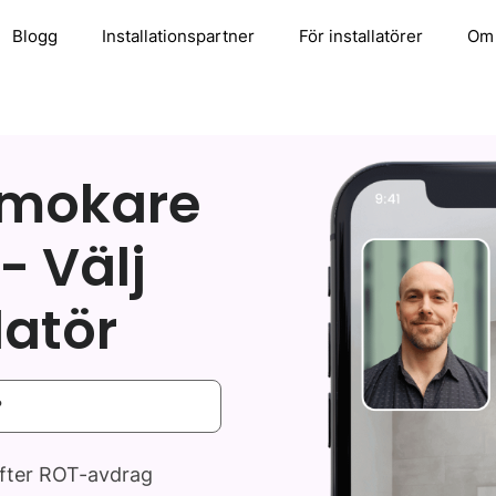
Blogg
Installationspartner
För installatörer
Om
n
rmokare
- Välj
latör
efter ROT-avdrag